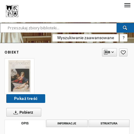
Wyszukiwanie zaawansowane
?
OBIEKT
Pokaż treść
Pobierz
OPIS
INFORMACJE
STRUKTURA