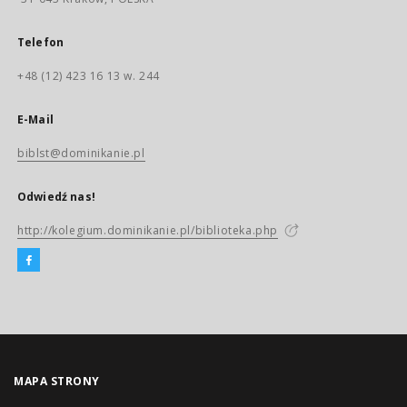
Telefon
+48 (12) 423 16 13 w. 244
E-Mail
biblst@dominikanie.pl
Odwiedź nas!
http://kolegium.dominikanie.pl/biblioteka.php
MAPA STRONY