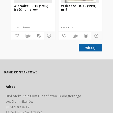
W drodze - R.10 (1982) -
W drodze - R. 19 (1991)
W d
treść numerów
nr 9
2
czasopismo
czasopismo
cz
Więcej
DANE KONTAKTOWE
Adres
Biblioteka Kolegium Filozoficzno-Teologicznego
oo. Dominikanów
ul. Stolarska 12
31-043 Kraków, POLSKA