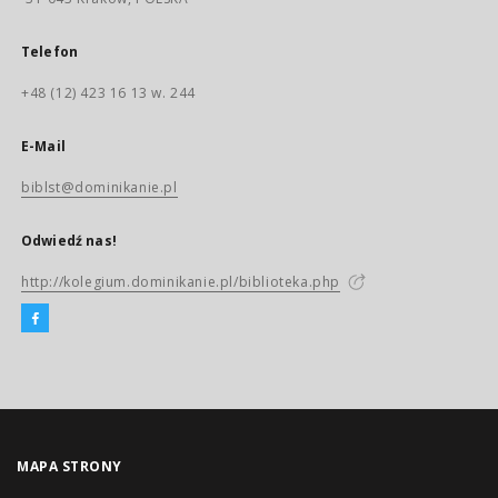
Telefon
+48 (12) 423 16 13 w. 244
E-Mail
biblst@dominikanie.pl
Odwiedź nas!
http://kolegium.dominikanie.pl/biblioteka.php
MAPA STRONY