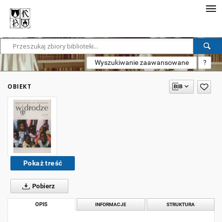
Wyszukiwanie zaawansowane
?
OBIEKT
Pokaż treść
Pobierz
OPIS
INFORMACJE
STRUKTURA