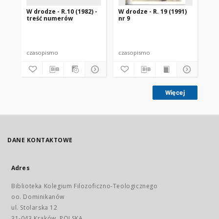
W drodze - R.10 (1982) -
W drodze - R. 19 (1991)
W d
treść numerów
nr 9
2
czasopismo
czasopismo
cz
Więcej
DANE KONTAKTOWE
Adres
Biblioteka Kolegium Filozoficzno-Teologicznego
oo. Dominikanów
ul. Stolarska 12
31-043 Kraków, POLSKA