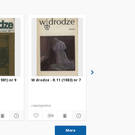
981) nr 9
W drodze - R.11 (1983) nr 7
W drodze - R.8 (1980) 
czasopismo
czasopismo
More