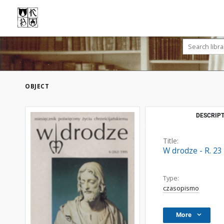
OBJECT
DESCRIPT
Title:
W drodze - R. 23
Type:
czasopismo
More