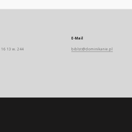
E-Mail
 16 13 w. 244
biblst@dominikanie.pl