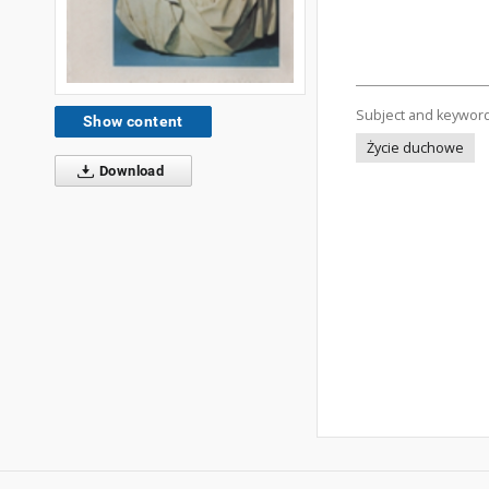
Subject and keywor
Show content
Życie duchowe
Download