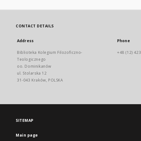
CONTACT DETAILS
Address
Phone
Biblioteka Kolegium Filozoficzno-
+48 (12) 423
Teologicznego
oo. Dominikanów
ul. Stolarska 12
31-043 Kraków, POLSKA
SITEMAP
Main page