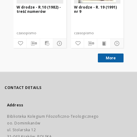
W drodze - R.10 (1982) -
W drodze - R. 19 (1991)
W d
treść numerów
nr 9
2
czasopismo
czasopismo
cz
More
CONTACT DETAILS
Address
Biblioteka Kolegium Filozoficzno-Teologicznego
oo. Dominikanów
ul. Stolarska 12
31-043 Kraków, POLSKA