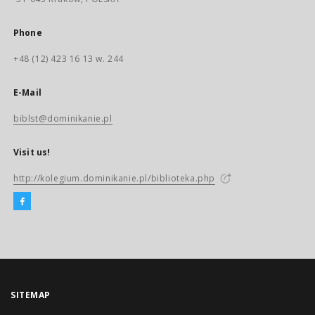
Phone
+48 (12) 423 16 13 w. 244
E-Mail
biblst@dominikanie.pl
Visit us!
http://kolegium.dominikanie.pl/biblioteka.php
SITEMAP