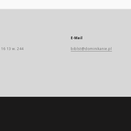
E-Mail
 16 13 w. 244
biblst@dominikanie.pl