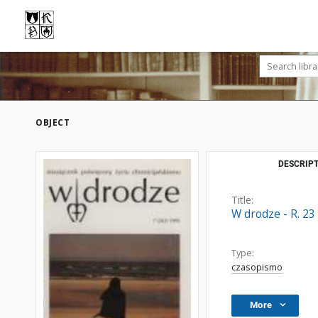
OBJECT
DESCRIPT
Title:
W drodze - R. 23
Type:
czasopismo
More