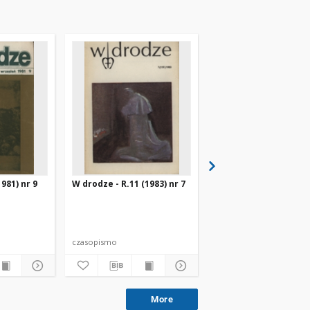
981) nr 9
W drodze - R.11 (1983) nr 7
W drodze - R.8 (1980) 
czasopismo
czasopismo
More