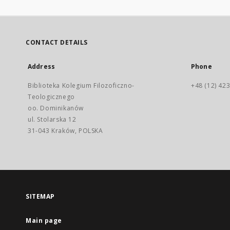
CONTACT DETAILS
Address
Phone
Biblioteka Kolegium Filozoficzno-
+48 (12) 423
Teologicznego
oo. Dominikanów
ul. Stolarska 12
31-043 Kraków, POLSKA
SITEMAP
Main page