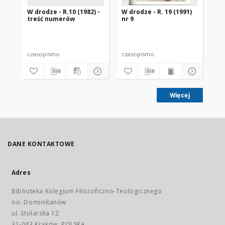
W drodze - R.10 (1982) -
W drodze - R. 19 (1991)
W d
treść numerów
nr 9
2
czasopismo
czasopismo
cz
Więcej
DANE KONTAKTOWE
Adres
Biblioteka Kolegium Filozoficzno-Teologicznego
oo. Dominikanów
ul. Stolarska 12
31-043 Kraków, POLSKA