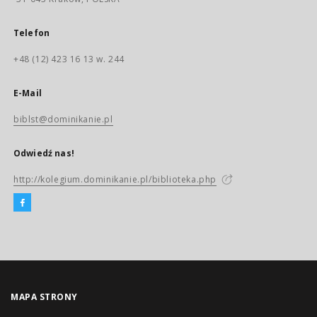
Telefon
+48 (12) 423 16 13 w. 244
E-Mail
biblst@dominikanie.pl
Odwiedź nas!
http://kolegium.dominikanie.pl/biblioteka.php
MAPA STRONY