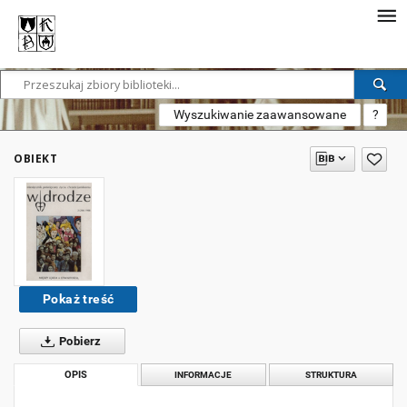
Wyszukiwanie zaawansowane
?
OBIEKT
Pokaż treść
Pobierz
OPIS
INFORMACJE
STRUKTURA