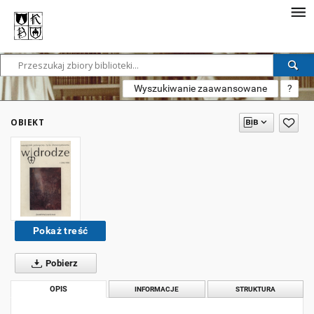
Wyszukiwanie zaawansowane
?
OBIEKT
Pokaż treść
Pobierz
OPIS
INFORMACJE
STRUKTURA