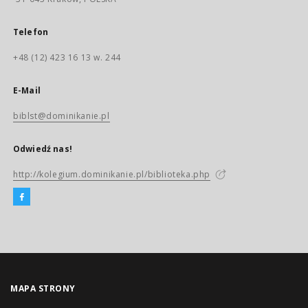
Telefon
+48 (12) 423 16 13 w. 244
E-Mail
biblst@dominikanie.pl
Odwiedź nas!
http://kolegium.dominikanie.pl/biblioteka.php
MAPA STRONY