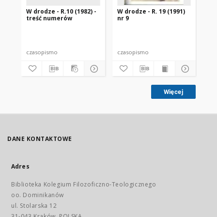
W drodze - R.10 (1982) -
W drodze - R. 19 (1991)
W d
treść numerów
nr 9
2
czasopismo
czasopismo
cz
Więcej
DANE KONTAKTOWE
Adres
Biblioteka Kolegium Filozoficzno-Teologicznego
oo. Dominikanów
ul. Stolarska 12
31-043 Kraków, POLSKA