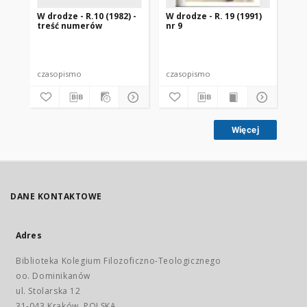
W drodze - R.10 (1982) -
W drodze - R. 19 (1991)
W d
treść numerów
nr 9
2
czasopismo
czasopismo
cz
Więcej
DANE KONTAKTOWE
Adres
Biblioteka Kolegium Filozoficzno-Teologicznego
oo. Dominikanów
ul. Stolarska 12
31-043 Kraków, POLSKA