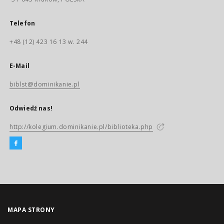
Telefon
+48 (12) 423 16 13 w. 244
E-Mail
biblst@dominikanie.pl
Odwiedź nas!
http://kolegium.dominikanie.pl/biblioteka.php
MAPA STRONY