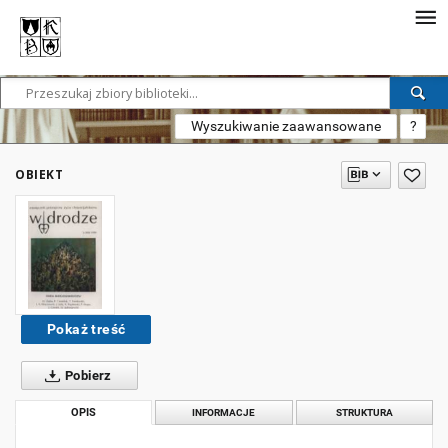
Wyszukiwanie zaawansowane
?
OBIEKT
Pokaż treść
Pobierz
OPIS
INFORMACJE
STRUKTURA