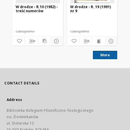
W drodze - R.10 (1982) -
W drodze - R. 19 (1991)
W d
treść numerów
nr 9
2
czasopismo
czasopismo
cz
More
CONTACT DETAILS
Address
Biblioteka Kolegium Filozoficzno-Teologicznego
oo. Dominikanów
ul. Stolarska 12
31-043 Kraków, POLSKA