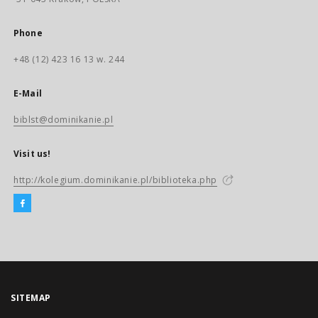
Phone
+48 (12) 423 16 13 w. 244
E-Mail
biblst@dominikanie.pl
Visit us!
http://kolegium.dominikanie.pl/biblioteka.php
SITEMAP