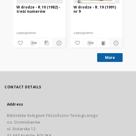
W drodze - R.10 (1982) -
W drodze - R. 19 (1991)
W d
treść numerów
nr 9
2
czasopismo
czasopismo
cz
More
CONTACT DETAILS
Address
Biblioteka Kolegium Filozoficzno-Teologicznego
oo. Dominikanów
ul. Stolarska 12
31-043 Kraków, POLSKA