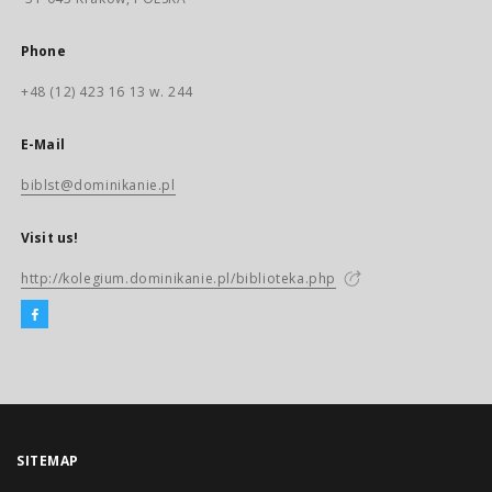
Phone
+48 (12) 423 16 13 w. 244
E-Mail
biblst@dominikanie.pl
Visit us!
http://kolegium.dominikanie.pl/biblioteka.php
SITEMAP