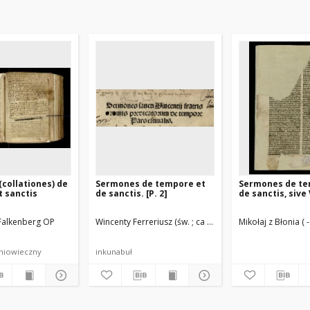
collationes) de
Sermones de tempore et
Sermones de te
 sanctis
de sanctis. [P. 2]
de sanctis, sive
 Falkenberg OP
Wincenty Ferreriusz (św. ; ca 1350-1419)
Mikołaj z Błonia ( 
Husner, Georg 
dniowieczny
inkunabuł