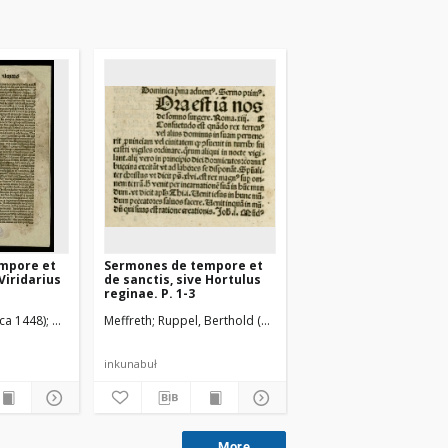
mpore et
Sermones de tempore et
 Viridarius
de sanctis, sive Hortulus
reginae. P. 1-3
-ca 1448)
(14..-1506). Druk.
Husner, Georg (14..-1506).
Meffreth
Ruppel, Berthold (14..-1494/95). Druk.
inkunabuł
More