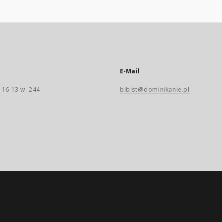
E-Mail
 16 13 w. 244
biblst@dominikanie.pl