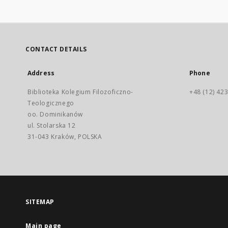
CONTACT DETAILS
Address
Phone
Biblioteka Kolegium Filozoficzno-
+48 (12) 423
Teologicznego
oo. Dominikanów
ul. Stolarska 12
31-043 Kraków, POLSKA
SITEMAP
Main page