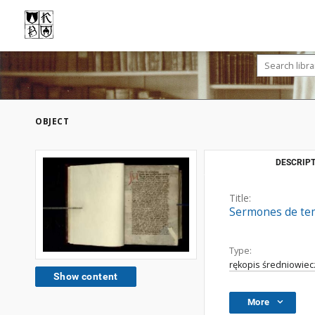
OBJECT
DESCRIPT
Title:
Sermones de tem
Type:
rękopis średniowiec
Show content
More