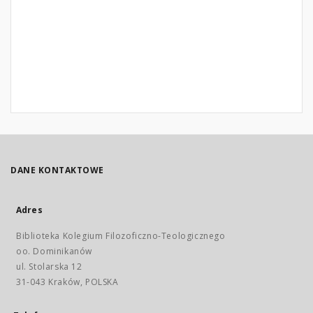
DANE KONTAKTOWE
Adres
Biblioteka Kolegium Filozoficzno-Teologicznego
oo. Dominikanów
ul. Stolarska 12
31-043 Kraków, POLSKA