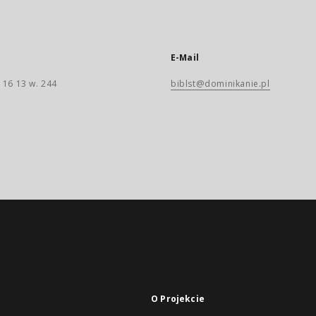
E-Mail
 16 13 w. 244
biblst@dominikanie.pl
O Projekcie