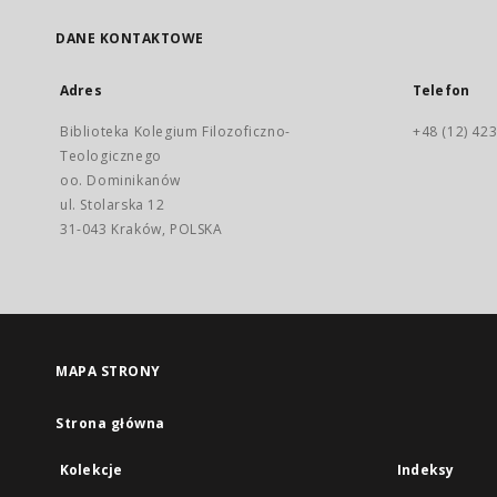
DANE KONTAKTOWE
Adres
Telefon
Biblioteka Kolegium Filozoficzno-
+48 (12) 423
Teologicznego
oo. Dominikanów
ul. Stolarska 12
31-043 Kraków, POLSKA
MAPA STRONY
Strona główna
Kolekcje
Indeksy