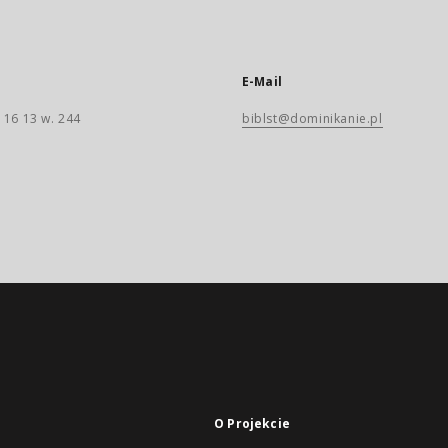
E-Mail
 16 13 w. 244
biblst@dominikanie.pl
O Projekcie