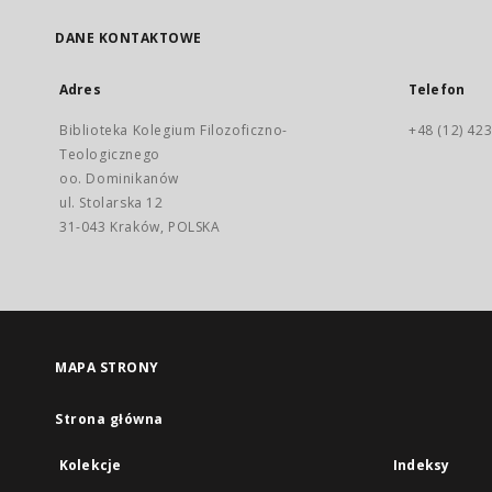
DANE KONTAKTOWE
Adres
Telefon
Biblioteka Kolegium Filozoficzno-
+48 (12) 423
Teologicznego
oo. Dominikanów
ul. Stolarska 12
31-043 Kraków, POLSKA
MAPA STRONY
Strona główna
Kolekcje
Indeksy