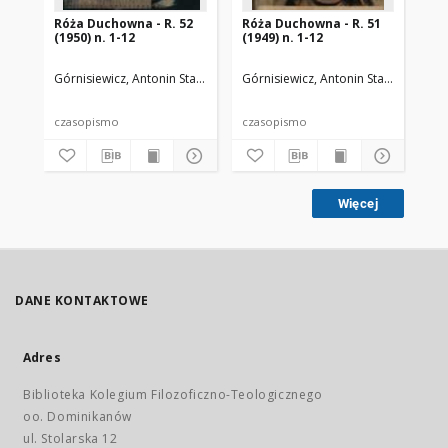
Róża Duchowna - R. 52
Róża Duchowna - R. 51
Ró
(1950) n. 1-12
(1949) n. 1-12
(19
Górnisiewicz, Antonin Stanisław (1871-1948). Red.
Górnisiewicz, Antonin Stanisław (187
Gór
czasopismo
czasopismo
cz
Więcej
DANE KONTAKTOWE
Adres
Biblioteka Kolegium Filozoficzno-Teologicznego
oo. Dominikanów
ul. Stolarska 12