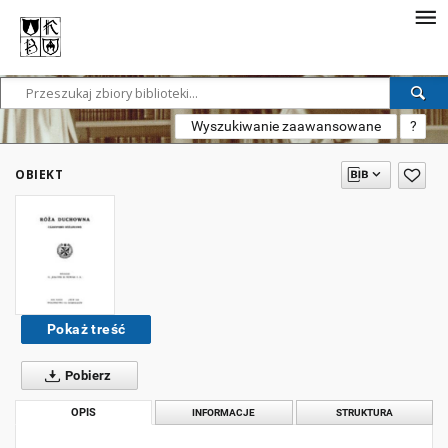
Wyszukiwanie zaawansowane
?
OBIEKT
Pokaż treść
Pobierz
OPIS
INFORMACJE
STRUKTURA