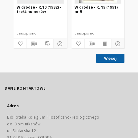
W drodze - R.10 (1982) -
W drodze - R. 19 (1991)
W d
treść numerów
nr 9
2
czasopismo
czasopismo
cz
Więcej
DANE KONTAKTOWE
Adres
Biblioteka Kolegium Filozoficzno-Teologicznego
oo. Dominikanów
ul. Stolarska 12
31-043 Kraków, POLSKA