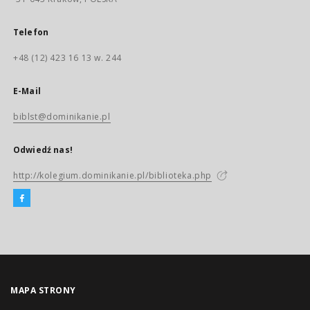
Telefon
+48 (12) 423 16 13 w. 244
E-Mail
biblst@dominikanie.pl
Odwiedź nas!
http://kolegium.dominikanie.pl/biblioteka.php
MAPA STRONY