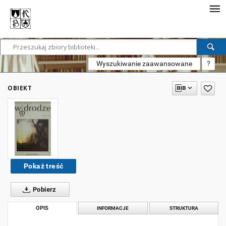
Wyszukiwanie zaawansowane
?
OBIEKT
Pokaż treść
Pobierz
OPIS
INFORMACJE
STRUKTURA