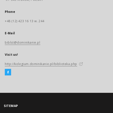
Phone
+48 (12) 423 16 13 w. 244
E-Mail
biblst@dominikanie.pl
Visit us!
http://kolegium.dominikanie.pl/biblioteka.php
SITEMAP