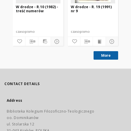
W drodze - R.10 (1982) -
W drodze - R. 19 (1991)
W d
treść numerów
nr 9
2
czasopismo
czasopismo
cz
More
CONTACT DETAILS
Address
Biblioteka Kolegium Filozoficzno-Teologicznego
oo. Dominikanów
ul. Stolarska 12
31-043 Kraków, POLSKA