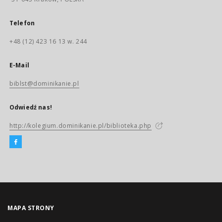
Telefon
+48 (12) 423 16 13 w. 244
E-Mail
biblst@dominikanie.pl
Odwiedź nas!
http://kolegium.dominikanie.pl/biblioteka.php
MAPA STRONY