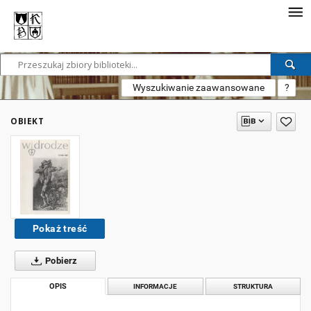
Wyszukiwanie zaawansowane
?
OBIEKT
Pokaż treść
Pobierz
OPIS
INFORMACJE
STRUKTURA