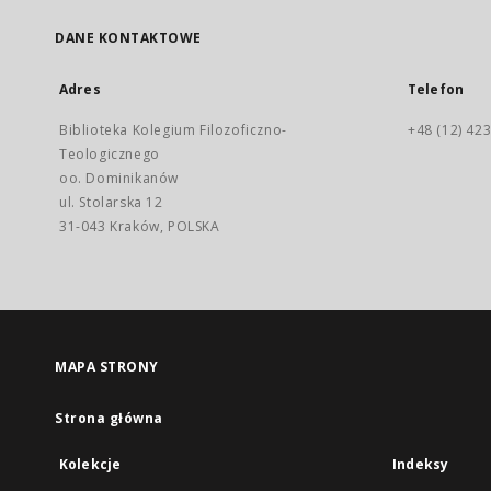
DANE KONTAKTOWE
Adres
Telefon
Biblioteka Kolegium Filozoficzno-
+48 (12) 423
Teologicznego
oo. Dominikanów
ul. Stolarska 12
31-043 Kraków, POLSKA
MAPA STRONY
Strona główna
Kolekcje
Indeksy