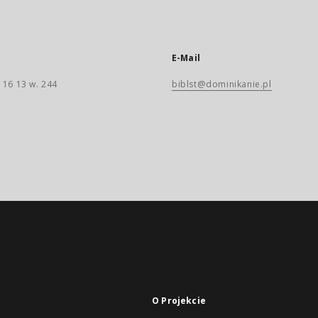
E-Mail
 16 13 w. 244
biblst@dominikanie.pl
O Projekcie