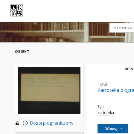
OBIEKT
OPIS
Tytuł:
Kartoteka biogra
Typ:
kartoteka
Dostęp ograniczony
Więcej