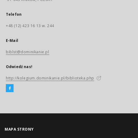
Telefon
+48 (12) 423 16 13 w. 244
E-Mail
biblst@dominikanie.pl
Odwiedź nas!
http://kolegium.dominikanie.pl/biblioteka.php
MAPA STRONY