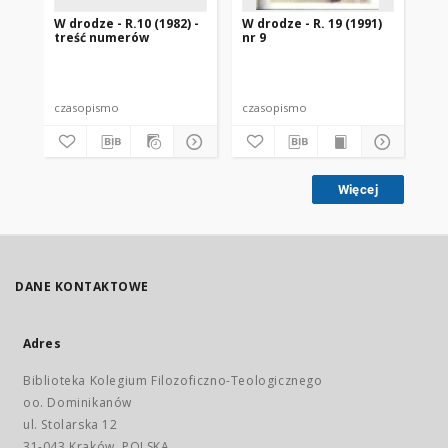
W drodze - R.10 (1982) -
W drodze - R. 19 (1991)
W d
treść numerów
nr 9
2
czasopismo
czasopismo
cz
Więcej
DANE KONTAKTOWE
Adres
Biblioteka Kolegium Filozoficzno-Teologicznego
oo. Dominikanów
ul. Stolarska 12
31-043 Kraków, POLSKA