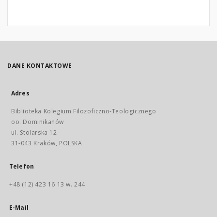
DANE KONTAKTOWE
Adres
Biblioteka Kolegium Filozoficzno-Teologicznego
oo. Dominikanów
ul. Stolarska 12
31-043 Kraków, POLSKA
Telefon
+48 (12) 423 16 13 w. 244
E-Mail