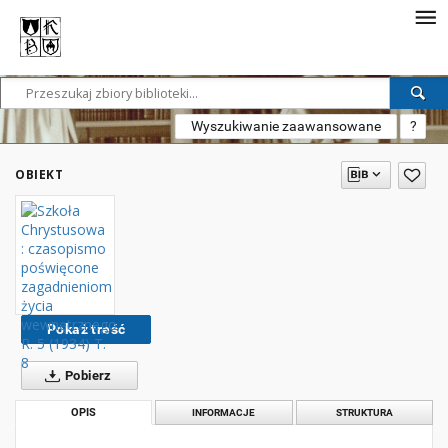
Wyszukiwanie zaawansowane
?
OBIEKT
Pokaż treść
Pobierz
OPIS
INFORMACJE
STRUKTURA