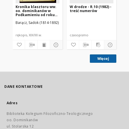
Kronika klasztoru ww.
W drodze - R.10 (1982) -
W d
oo. dominikanów w
treść numerów
nr 
Podkamieniu od roku
1800 rozpoczęta przez
Barącz, Sadok (1814-1892)
księdza Sadoka
Barącza
rękopis, XIX/XX w.
czasopismo
cz
Więcej
DANE KONTAKTOWE
Adres
Biblioteka Kolegium Filozoficzno-Teologicznego
oo. Dominikanów
ul. Stolarska 12