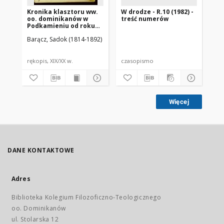
Kronika klasztoru ww.
W drodze - R.10 (1982) -
W d
oo. dominikanów w
treść numerów
nr 
Podkamieniu od roku
1800 rozpoczęta przez
Barącz, Sadok (1814-1892)
księdza Sadoka
Barącza
rękopis, XIX/XX w.
czasopismo
cz
Więcej
DANE KONTAKTOWE
Adres
Biblioteka Kolegium Filozoficzno-Teologicznego
oo. Dominikanów
ul. Stolarska 12