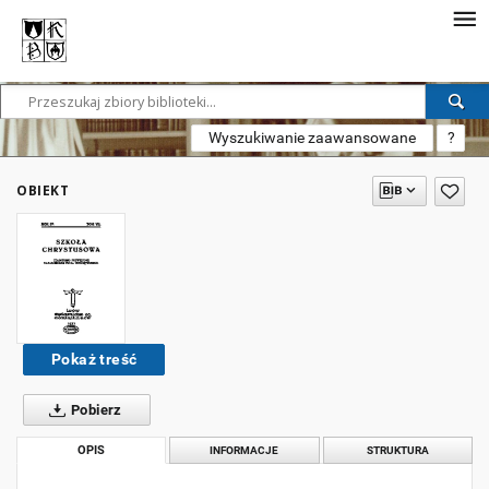
Wyszukiwanie zaawansowane
?
OBIEKT
Pokaż treść
Pobierz
OPIS
INFORMACJE
STRUKTURA