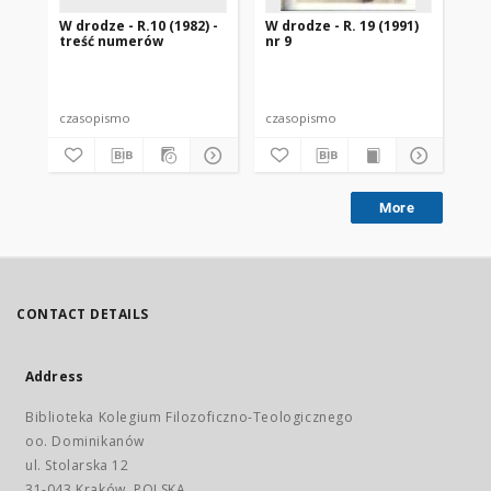
W drodze - R.10 (1982) -
W drodze - R. 19 (1991)
W d
treść numerów
nr 9
2
czasopismo
czasopismo
cz
More
CONTACT DETAILS
Address
Biblioteka Kolegium Filozoficzno-Teologicznego
oo. Dominikanów
ul. Stolarska 12
31-043 Kraków, POLSKA