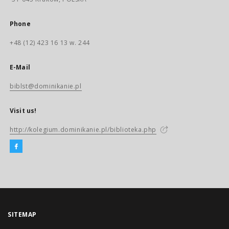
Phone
+48 (12) 423 16 13 w. 244
E-Mail
biblst@dominikanie.pl
Visit us!
http://kolegium.dominikanie.pl/biblioteka.php
SITEMAP