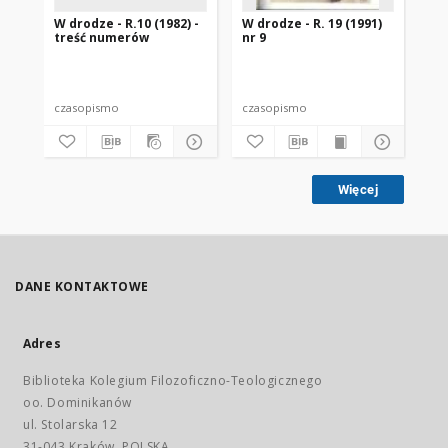
W drodze - R.10 (1982) -
W drodze - R. 19 (1991)
W d
treść numerów
nr 9
2
czasopismo
czasopismo
cz
Więcej
DANE KONTAKTOWE
Adres
Biblioteka Kolegium Filozoficzno-Teologicznego
oo. Dominikanów
ul. Stolarska 12
31-043 Kraków, POLSKA