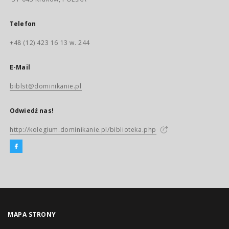
Telefon
+48 (12) 423 16 13 w. 244
E-Mail
biblst@dominikanie.pl
Odwiedź nas!
http://kolegium.dominikanie.pl/biblioteka.php
MAPA STRONY