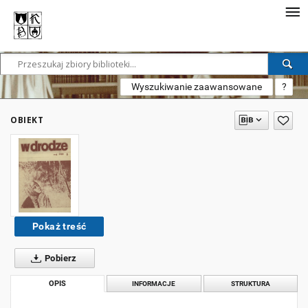
Wyszukiwanie zaawansowane
?
OBIEKT
Pokaż treść
Pobierz
OPIS
INFORMACJE
STRUKTURA