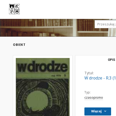
OBIEKT
OPIS
Tytuł:
W drodze - R.3 (
Typ:
czasopismo
Więcej