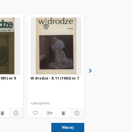
981) nr 9
W drodze - R.11 (1983) nr 7
W drodze - R.8 (1980) 
czasopismo
czasopismo
Więcej