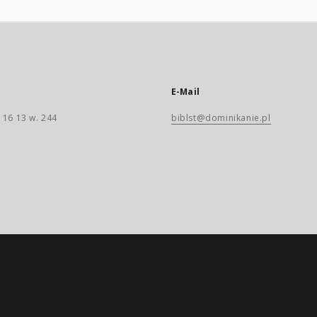
E-Mail
 16 13 w. 244
biblst@dominikanie.pl