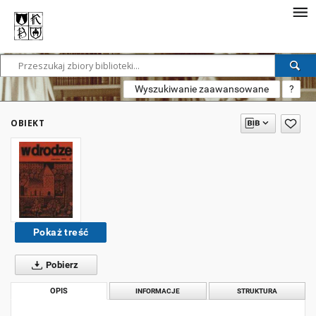
Wyszukiwanie zaawansowane
?
OBIEKT
Pokaż treść
Pobierz
OPIS
INFORMACJE
STRUKTURA