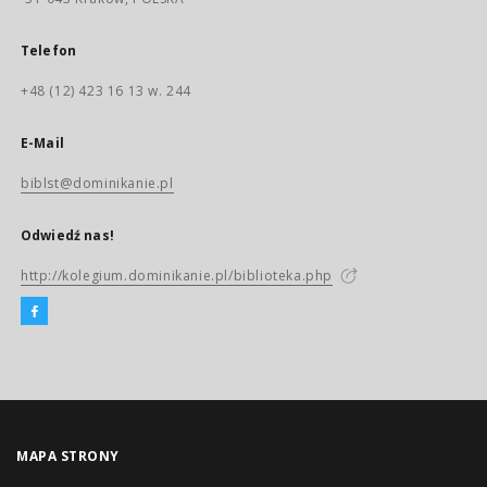
Telefon
+48 (12) 423 16 13 w. 244
E-Mail
biblst@dominikanie.pl
Odwiedź nas!
http://kolegium.dominikanie.pl/biblioteka.php
MAPA STRONY