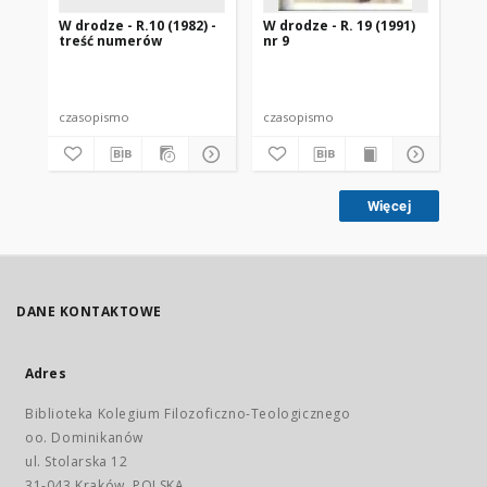
W drodze - R.10 (1982) -
W drodze - R. 19 (1991)
W d
treść numerów
nr 9
2
czasopismo
czasopismo
cz
Więcej
DANE KONTAKTOWE
Adres
Biblioteka Kolegium Filozoficzno-Teologicznego
oo. Dominikanów
ul. Stolarska 12
31-043 Kraków, POLSKA