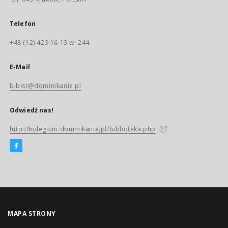
Telefon
+48 (12) 423 16 13 w. 244
E-Mail
biblst@dominikanie.pl
Odwiedź nas!
http://kolegium.dominikanie.pl/biblioteka.php
MAPA STRONY