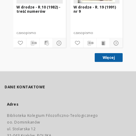
W drodze - R.10 (1982) -
W drodze - R. 19 (1991)
W d
treść numerów
nr 9
2
czasopismo
czasopismo
cz
Więcej
DANE KONTAKTOWE
Adres
Biblioteka Kolegium Filozoficzno-Teologicznego
oo. Dominikanów
ul. Stolarska 12
31-043 Kraków, POLSKA