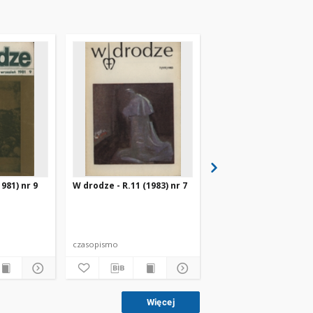
981) nr 9
W drodze - R.11 (1983) nr 7
W drodze - R.8 (1980) 
czasopismo
czasopismo
Więcej