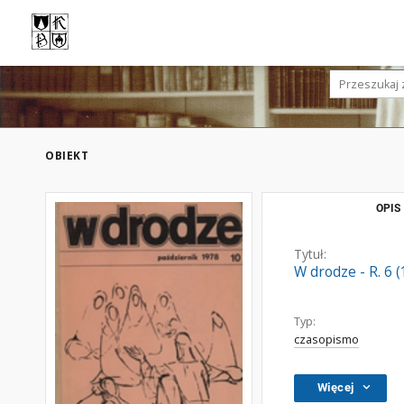
OBIEKT
OPIS
Tytuł:
W drodze - R. 6 
Typ:
czasopismo
Więcej