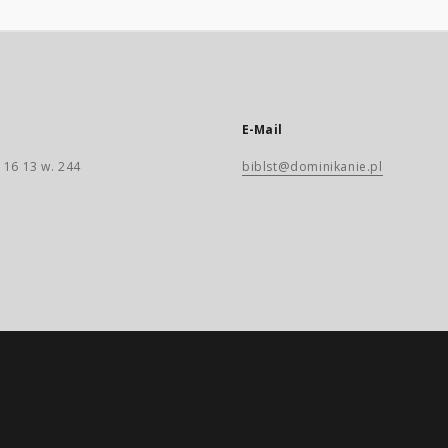
E-Mail
 16 13 w. 244
biblst@dominikanie.pl