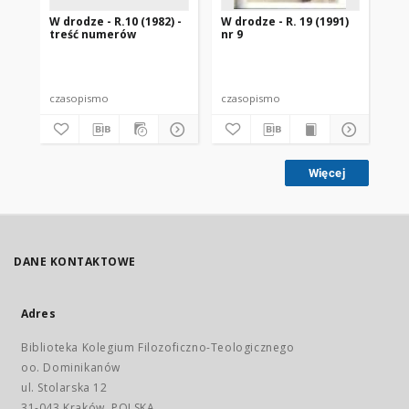
W drodze - R.10 (1982) -
W drodze - R. 19 (1991)
W d
treść numerów
nr 9
2
czasopismo
czasopismo
cz
Więcej
DANE KONTAKTOWE
Adres
Biblioteka Kolegium Filozoficzno-Teologicznego
oo. Dominikanów
ul. Stolarska 12
31-043 Kraków, POLSKA