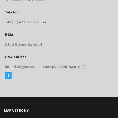
Telefon
+48 (12) 423 16 13 w. 244
E-Mail
biblst@dominikanie.pl
Odwiedź nas!
http://kolegium.dominikanie.pl/biblioteka.php
MAPA STRONY