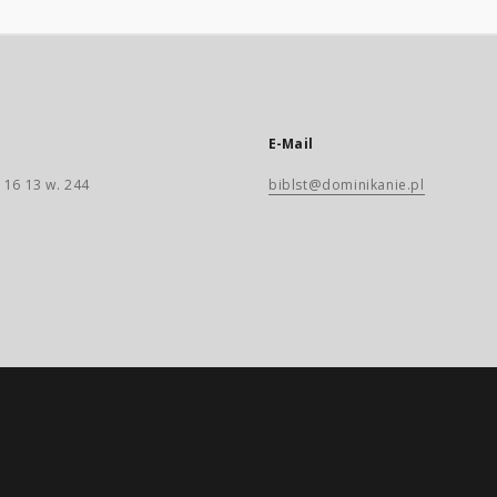
E-Mail
 16 13 w. 244
biblst@dominikanie.pl