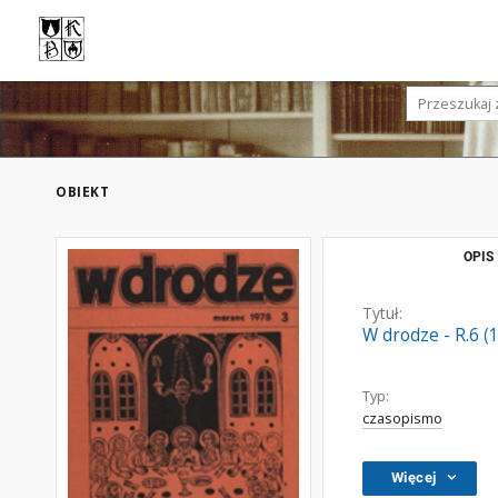
OBIEKT
OPIS
Tytuł:
W drodze - R.6 (
Typ:
czasopismo
Więcej