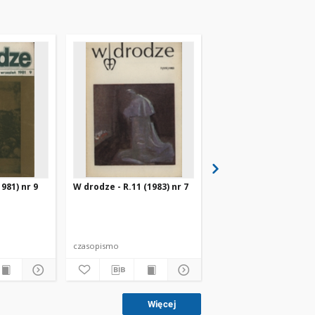
981) nr 9
W drodze - R.11 (1983) nr 7
W drodze - R.8 (1980) 
czasopismo
czasopismo
Więcej