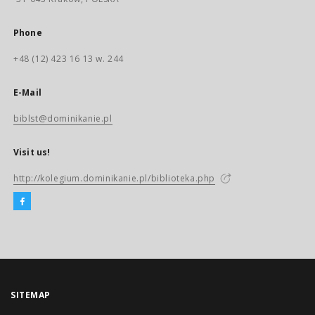
Phone
+48 (12) 423 16 13 w. 244
E-Mail
biblst@dominikanie.pl
Visit us!
http://kolegium.dominikanie.pl/biblioteka.php
SITEMAP