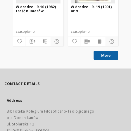
W drodze - R.10 (1982) -
W drodze - R. 19 (1991)
W d
treść numerów
nr 9
2
czasopismo
czasopismo
cz
More
CONTACT DETAILS
Address
Biblioteka Kolegium Filozoficzno-Teologicznego
oo. Dominikanów
ul. Stolarska 12
31-043 Kraków, POLSKA