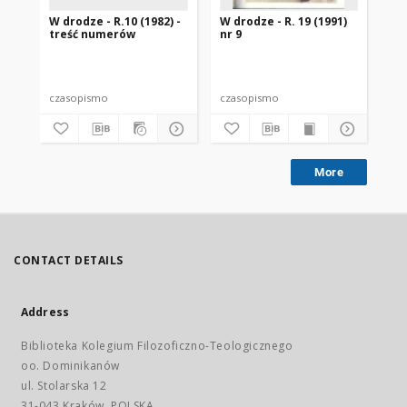
W drodze - R.10 (1982) -
W drodze - R. 19 (1991)
W d
treść numerów
nr 9
2
czasopismo
czasopismo
cz
More
CONTACT DETAILS
Address
Biblioteka Kolegium Filozoficzno-Teologicznego
oo. Dominikanów
ul. Stolarska 12
31-043 Kraków, POLSKA