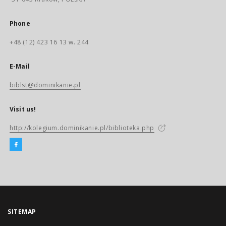
Phone
+48 (12) 423 16 13 w. 244
E-Mail
biblst@dominikanie.pl
Visit us!
http://kolegium.dominikanie.pl/biblioteka.php
SITEMAP