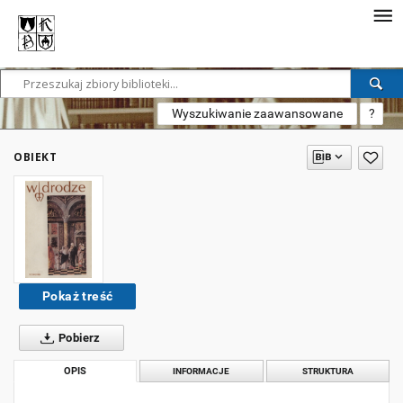
Wyszukiwanie zaawansowane
?
OBIEKT
Pokaż treść
Pobierz
OPIS
INFORMACJE
STRUKTURA