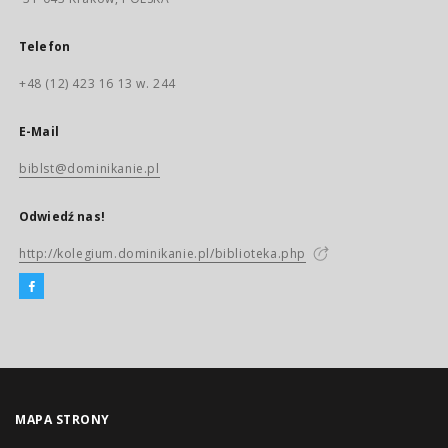
Telefon
+48 (12) 423 16 13 w. 244
E-Mail
biblst@dominikanie.pl
Odwiedź nas!
http://kolegium.dominikanie.pl/biblioteka.php
MAPA STRONY