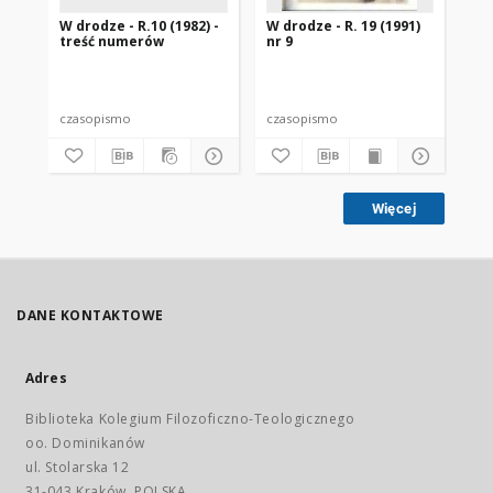
W drodze - R.10 (1982) -
W drodze - R. 19 (1991)
W d
treść numerów
nr 9
2
czasopismo
czasopismo
cz
Więcej
DANE KONTAKTOWE
Adres
Biblioteka Kolegium Filozoficzno-Teologicznego
oo. Dominikanów
ul. Stolarska 12
31-043 Kraków, POLSKA