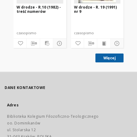
W drodze - R.10 (1982) -
W drodze - R. 19 (1991)
W d
treść numerów
nr 9
2
czasopismo
czasopismo
cz
Więcej
DANE KONTAKTOWE
Adres
Biblioteka Kolegium Filozoficzno-Teologicznego
oo. Dominikanów
ul. Stolarska 12
31-043 Kraków, POLSKA