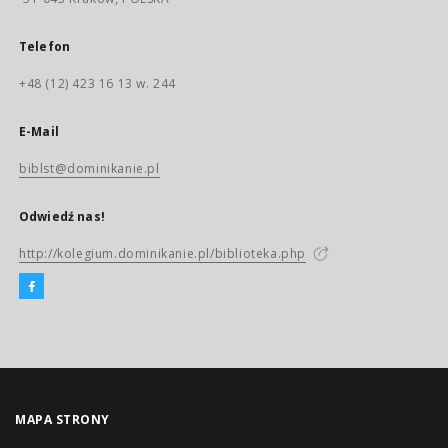
Telefon
+48 (12) 423 16 13 w. 244
E-Mail
biblst@dominikanie.pl
Odwiedź nas!
http://kolegium.dominikanie.pl/biblioteka.php
MAPA STRONY