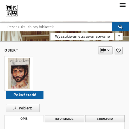
Wyszukiwanie zaawansowane
?
OBIEKT
Pokaż treść
Pobierz
OPIS
INFORMACJE
STRUKTURA