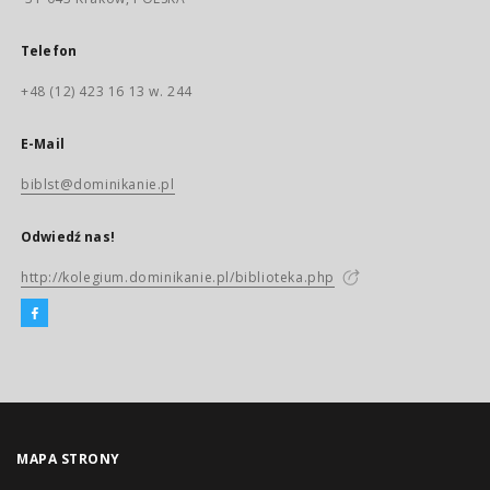
Telefon
+48 (12) 423 16 13 w. 244
E-Mail
biblst@dominikanie.pl
Odwiedź nas!
http://kolegium.dominikanie.pl/biblioteka.php
MAPA STRONY