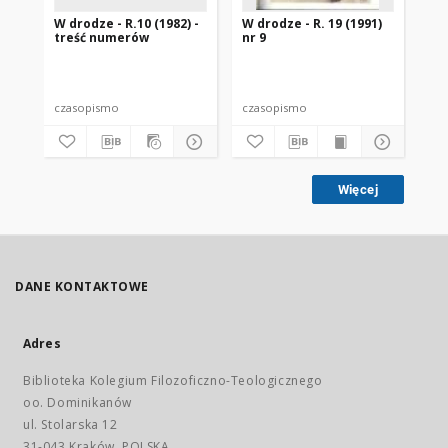
W drodze - R.10 (1982) -
W drodze - R. 19 (1991)
W d
treść numerów
nr 9
2
czasopismo
czasopismo
cz
Więcej
DANE KONTAKTOWE
Adres
Biblioteka Kolegium Filozoficzno-Teologicznego
oo. Dominikanów
ul. Stolarska 12
31-043 Kraków, POLSKA