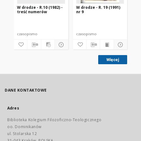
W drodze - R.10 (1982) -
W drodze - R. 19 (1991)
W d
treść numerów
nr 9
2
czasopismo
czasopismo
cz
Więcej
DANE KONTAKTOWE
Adres
Biblioteka Kolegium Filozoficzno-Teologicznego
oo. Dominikanów
ul. Stolarska 12
31-043 Kraków, POLSKA