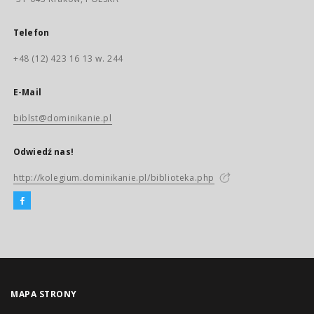
Telefon
+48 (12) 423 16 13 w. 244
E-Mail
biblst@dominikanie.pl
Odwiedź nas!
http://kolegium.dominikanie.pl/biblioteka.php
MAPA STRONY