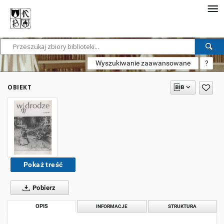
Wyszukiwanie zaawansowane
?
OBIEKT
Pokaż treść
Pobierz
OPIS
INFORMACJE
STRUKTURA