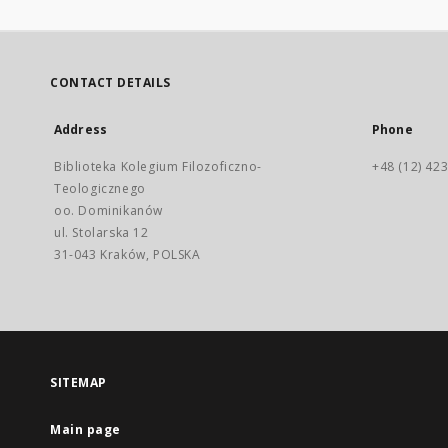
CONTACT DETAILS
Address
Phone
Biblioteka Kolegium Filozoficzno-
+48 (12) 423
Teologicznego
oo. Dominikanów
ul. Stolarska 12
31-043 Kraków, POLSKA
SITEMAP
Main page