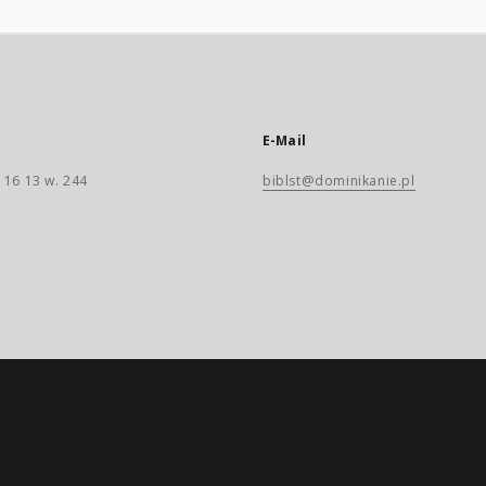
E-Mail
 16 13 w. 244
biblst@dominikanie.pl