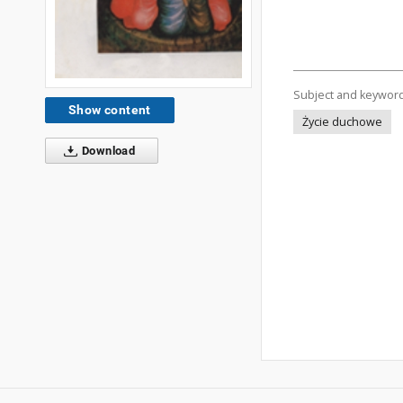
Subject and keywor
Show content
Życie duchowe
Download