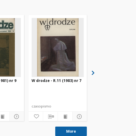
981) nr 9
W drodze - R.11 (1983) nr 7
W drodze - R.8 (1980) 
czasopismo
czasopismo
More