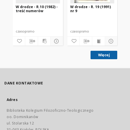
W drodze - R.10 (1982) -
W drodze - R. 19 (1991)
W d
treść numerów
nr 9
2
czasopismo
czasopismo
cz
Więcej
DANE KONTAKTOWE
Adres
Biblioteka Kolegium Filozoficzno-Teologicznego
oo. Dominikanów
ul. Stolarska 12
31-043 Kraków, POLSKA