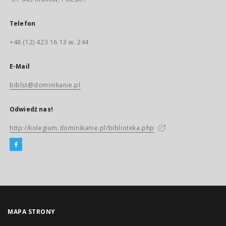
Telefon
+48 (12) 423 16 13 w. 244
E-Mail
biblst@dominikanie.pl
Odwiedź nas!
http://kolegium.dominikanie.pl/biblioteka.php
MAPA STRONY