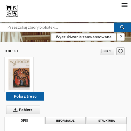
Wyszukiwanie zaawansowane
?
OBIEKT
Pokaż treść
Pobierz
OPIS
INFORMACJE
STRUKTURA