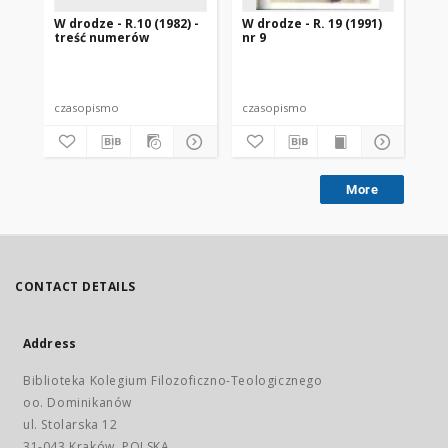
W drodze - R.10 (1982) -
W drodze - R. 19 (1991)
W d
treść numerów
nr 9
2
czasopismo
czasopismo
cz
More
CONTACT DETAILS
Address
Biblioteka Kolegium Filozoficzno-Teologicznego
oo. Dominikanów
ul. Stolarska 12
31-043 Kraków, POLSKA