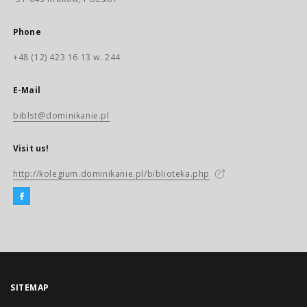
Phone
+48 (12) 423 16 13 w. 244
E-Mail
biblst@dominikanie.pl
Visit us!
http://kolegium.dominikanie.pl/biblioteka.php
SITEMAP