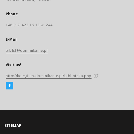
Phone
+48 (12) 423 16 13 w. 244
E-Mail
biblst@dominikanie.pl
Visit us!
http://kolegium.dominikanie.pl/biblioteka.php
SITEMAP