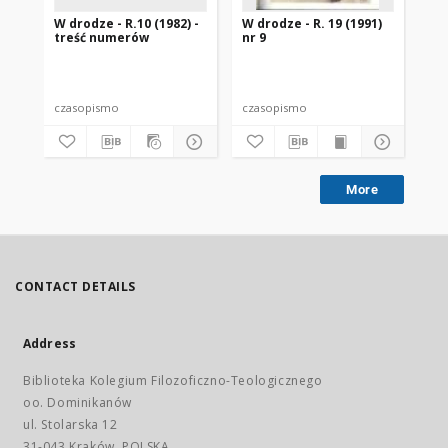
W drodze - R.10 (1982) -
W drodze - R. 19 (1991)
W d
treść numerów
nr 9
2
czasopismo
czasopismo
cz
More
CONTACT DETAILS
Address
Biblioteka Kolegium Filozoficzno-Teologicznego
oo. Dominikanów
ul. Stolarska 12
31-043 Kraków, POLSKA