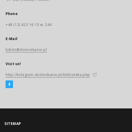
Phone
+48 (12) 423 16 13 w. 244
E-Mail
biblst@dominikanie.pl
Visit us!
http://kolegium.dominikanie.pl/biblioteka.php
SITEMAP