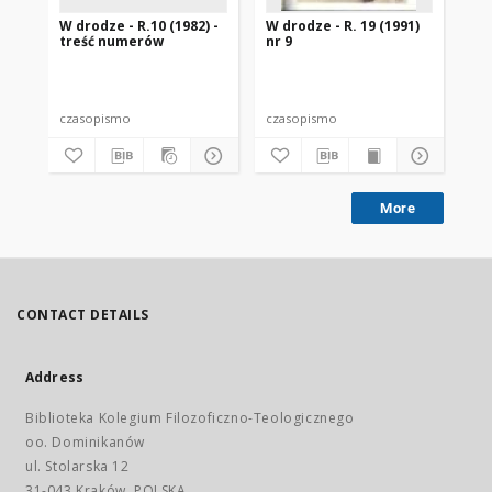
W drodze - R.10 (1982) -
W drodze - R. 19 (1991)
W d
treść numerów
nr 9
2
czasopismo
czasopismo
cz
More
CONTACT DETAILS
Address
Biblioteka Kolegium Filozoficzno-Teologicznego
oo. Dominikanów
ul. Stolarska 12
31-043 Kraków, POLSKA