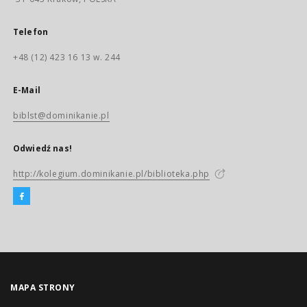
Telefon
+48 (12) 423 16 13 w. 244
E-Mail
biblst@dominikanie.pl
Odwiedź nas!
http://kolegium.dominikanie.pl/biblioteka.php
MAPA STRONY