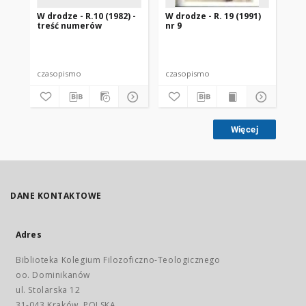
W drodze - R.10 (1982) -
W drodze - R. 19 (1991)
W d
treść numerów
nr 9
2
czasopismo
czasopismo
cz
Więcej
DANE KONTAKTOWE
Adres
Biblioteka Kolegium Filozoficzno-Teologicznego
oo. Dominikanów
ul. Stolarska 12
31-043 Kraków, POLSKA