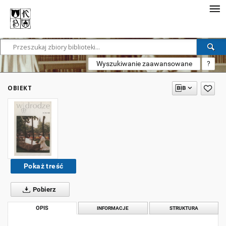
Wyszukiwanie zaawansowane
?
OBIEKT
Pokaż treść
Pobierz
OPIS
INFORMACJE
STRUKTURA