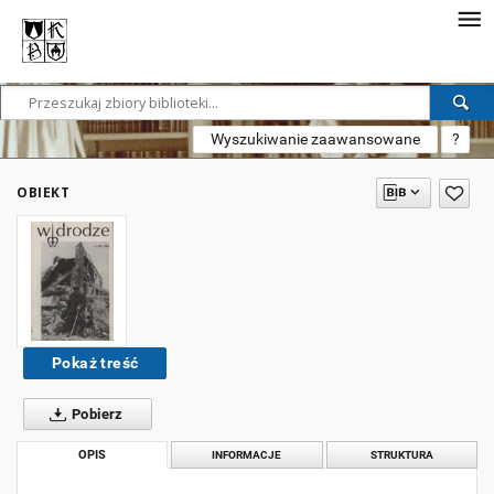
Wyszukiwanie zaawansowane
?
OBIEKT
Pokaż treść
Pobierz
OPIS
INFORMACJE
STRUKTURA