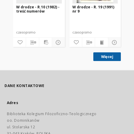
W drodze - R.10 (1982) -
W drodze - R. 19 (1991)
W d
treść numerów
nr 9
2
czasopismo
czasopismo
cz
Więcej
DANE KONTAKTOWE
Adres
Biblioteka Kolegium Filozoficzno-Teologicznego
oo. Dominikanów
ul. Stolarska 12
31-043 Kraków, POLSKA