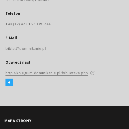
Telefon
+48 (12) 423 16 13 w. 244
E-Mail
biblst@dominikanie.pl
Odwiedź nas!
http://kolegium.dominikanie.pl/biblioteka.php
MAPA STRONY