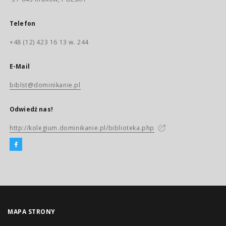
Telefon
+48 (12) 423 16 13 w. 244
E-Mail
biblst@dominikanie.pl
Odwiedź nas!
http://kolegium.dominikanie.pl/biblioteka.php
MAPA STRONY