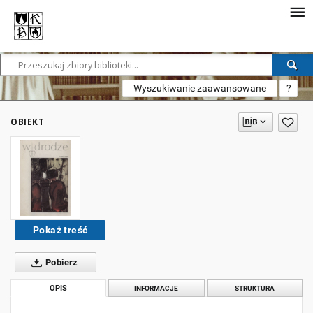
Wyszukiwanie zaawansowane
?
OBIEKT
Pokaż treść
Pobierz
OPIS
INFORMACJE
STRUKTURA