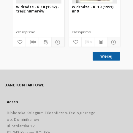
W drodze - R.10 (1982) -
W drodze - R. 19 (1991)
W d
treść numerów
nr 9
2
czasopismo
czasopismo
cz
Więcej
DANE KONTAKTOWE
Adres
Biblioteka Kolegium Filozoficzno-Teologicznego
oo. Dominikanów
ul. Stolarska 12
31-043 Kraków, POLSKA