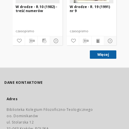
W drodze - R.10 (1982) -
W drodze - R. 19 (1991)
W d
treść numerów
nr 9
2
czasopismo
czasopismo
cz
Więcej
DANE KONTAKTOWE
Adres
Biblioteka Kolegium Filozoficzno-Teologicznego
oo. Dominikanów
ul. Stolarska 12
31-043 Kraków, POLSKA