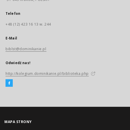
Telefon
+48 (12) 423 16 13 w. 244
E-Mail
biblst@dominikanie.pl
Odwiedź nas!
http://kolegium.dominikanie.pl/biblioteka.php
MAPA STRONY