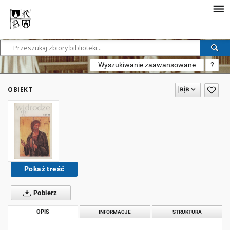
Wyszukiwanie zaawansowane
?
OBIEKT
Pokaż treść
Pobierz
OPIS
INFORMACJE
STRUKTURA