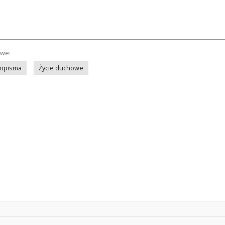
owe:
sopisma
Życie duchowe