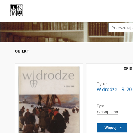
OBIEKT
OPIS
Tytuł:
W drodze - R. 20
Typ:
czasopismo
Więcej