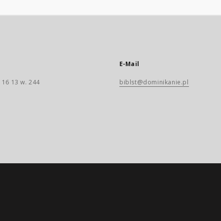
E-Mail
 16 13 w. 244
biblst@dominikanie.pl