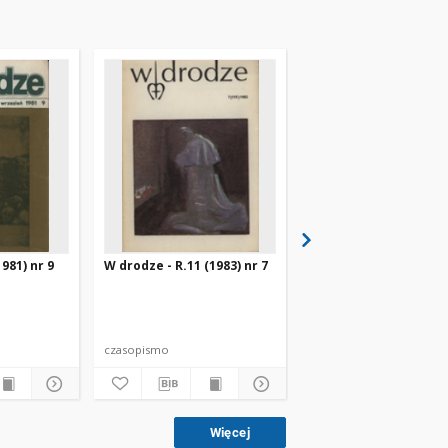
981) nr 9
W drodze - R.11 (1983) nr 7
W drodze - R.8 (1980) 
czasopismo
czasopismo
Więcej