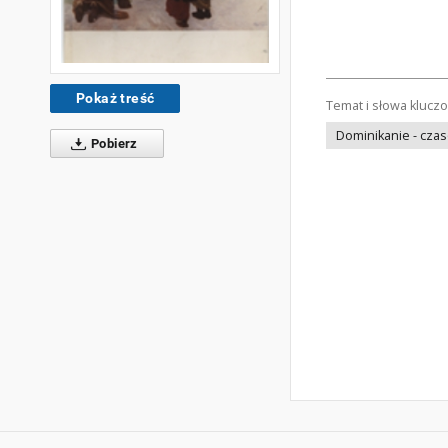
Pokaż treść
Temat i słowa klucz
Dominikanie - cza
Pobierz