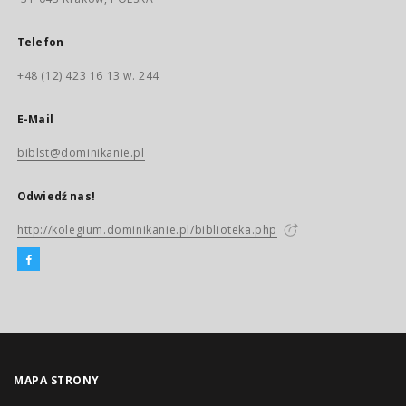
Telefon
+48 (12) 423 16 13 w. 244
E-Mail
biblst@dominikanie.pl
Odwiedź nas!
http://kolegium.dominikanie.pl/biblioteka.php
MAPA STRONY