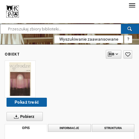
Wyszukiwanie zaawansowane
?
OBIEKT
Pokaż treść
Pobierz
OPIS
INFORMACJE
STRUKTURA