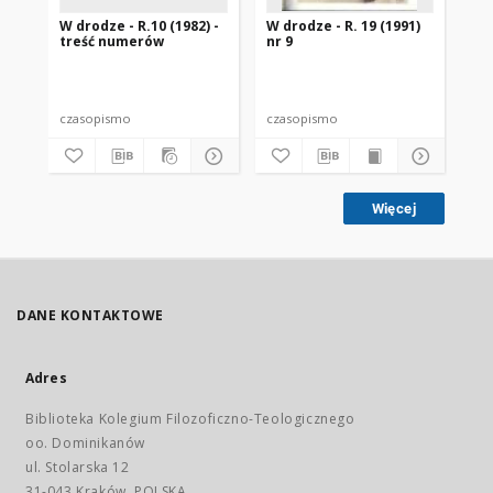
W drodze - R.10 (1982) -
W drodze - R. 19 (1991)
W d
treść numerów
nr 9
2
czasopismo
czasopismo
cz
Więcej
DANE KONTAKTOWE
Adres
Biblioteka Kolegium Filozoficzno-Teologicznego
oo. Dominikanów
ul. Stolarska 12
31-043 Kraków, POLSKA