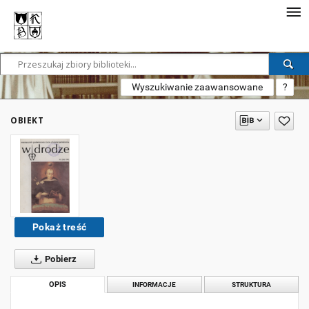
Wyszukiwanie zaawansowane
?
OBIEKT
Pokaż treść
Pobierz
OPIS
INFORMACJE
STRUKTURA