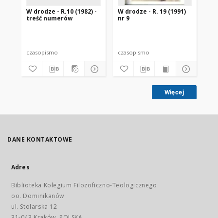
W drodze - R.10 (1982) -
W drodze - R. 19 (1991)
W d
treść numerów
nr 9
2
czasopismo
czasopismo
cz
Więcej
DANE KONTAKTOWE
Adres
Biblioteka Kolegium Filozoficzno-Teologicznego
oo. Dominikanów
ul. Stolarska 12
31-043 Kraków, POLSKA