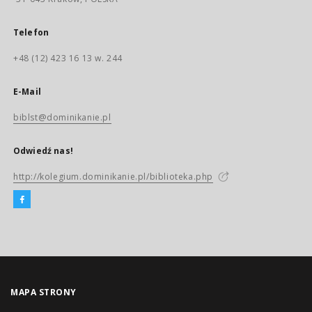
Telefon
+48 (12) 423 16 13 w. 244
E-Mail
biblst@dominikanie.pl
Odwiedź nas!
http://kolegium.dominikanie.pl/biblioteka.php
MAPA STRONY