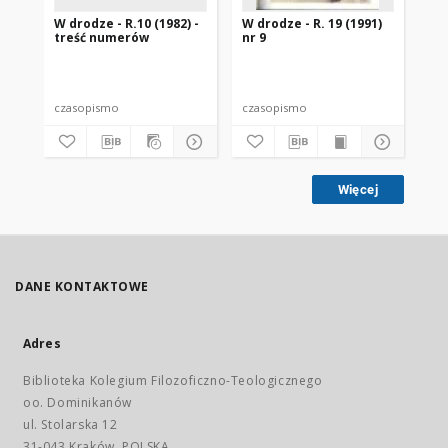
W drodze - R.10 (1982) -
W drodze - R. 19 (1991)
W d
treść numerów
nr 9
2
czasopismo
czasopismo
cz
Więcej
DANE KONTAKTOWE
Adres
Biblioteka Kolegium Filozoficzno-Teologicznego
oo. Dominikanów
ul. Stolarska 12
31-043 Kraków, POLSKA