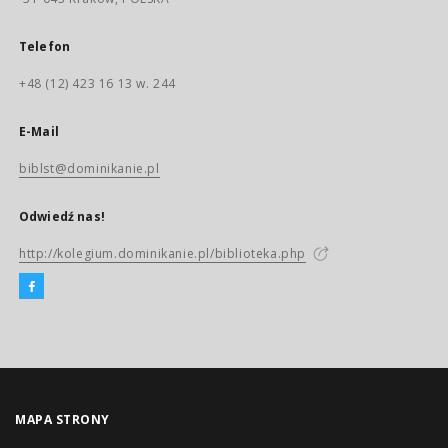
Telefon
+48 (12) 423 16 13 w. 244
E-Mail
biblst@dominikanie.pl
Odwiedź nas!
http://kolegium.dominikanie.pl/biblioteka.php
MAPA STRONY