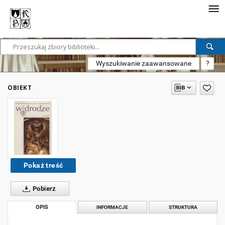
Wyszukiwanie zaawansowane
?
OBIEKT
Pokaż treść
Pobierz
OPIS
INFORMACJE
STRUKTURA